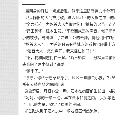
——————
魔阴身的阵线一点点后退，似乎这里防守兵力十分有
只见陈旧的大门被打破，进入到地下的大殿之中巨的
“全力抵抗，为魁首大人争取时间！”抵抗的火苗一点
“药王慈怀，建木生发。”平稳而成熟的声音，似乎带
小的枝条，纷纷缠上了冲进此处的云骑，将他们困在原
“魁首大人？！”为首的莳者有些惊喜的看着宫殿最上
“魁首大人，您先离开，我来挡住他们！”
“不，我和同志们在一起。”药王魁首——丹枢声音依
头看向了建木得到了高处。
“她来了。”
“哼哼，你终于愿意现身了，区区一些雕虫小技。”只
所有云骑也随之解脱出来。
微微蹙眉，丹枢心念一动，建木在她面前生长出一棵
“呵呵，你的一举一动，早在法眼侦测之内。”只见紫
了自己的力量，锁定了周围的空间。
光芒融入到了建木之中，顺着根茎悄然流淌。