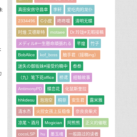
真田安房守昌幸
李轩
爱吃肉的龙仆
未
2334496
C小皮
咚咚噹
清明无蝶
时煌.艾德斯特
motaee
Dr.玲珑#无暇接稿
メディル#一生懸命頑張れる
芊煌
竹子
木
BobAlice
kof_boss
触手君（接稿ing）
迷失の御坂妹#接受约稿中
叁叁
力
（九）笔下花office
桥鸢
經驗故事
AntimonyPD
蝶恋花
化鼠斯奎拉
hhkdesu
泡泡空
桐菲
安生君
露米雅
清水杰
火控女孩上反稳像
奈良良柴犬
凉尾丶酒月
Mogician
阿熊熊
正义的催眠
cocoLSP
hu
墨玉魂
一般路过的读者