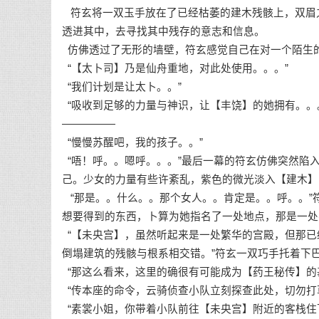
符玄将一双玉手放在了已经枯萎的建木残骸上，双眉
透进其中，去寻找其中残存的意志和信息。
仿佛透过了无形的墙壁，符玄感觉自己在对一个陌生
“【太卜司】乃是仙舟重地，对此处使用。。。”
“我们计划是让太卜。。”
“吸收到足够的力量与神识，让【丰饶】的她拥有。。
—————
“慢慢苏醒吧，我的孩子。。”
“唔！呼。。嗯呼。。。”最后一幕的符玄仿佛突然陷
己。少女的力量有些许紊乱，紫色的微光淡入【建木】
“那是。。什么。。那个女人。。肯定是。。呼。。”
想要得到的东西，卜算为她指名了一处地点，那是一处
“【未央宫】，虽然听起来是一处繁华的宫殿，但那已
倒塌建筑的残骸与根系相交错。”符玄一双巧手托着下
“那这么看来，这里的确很有可能成为【药王秘传】的
“传本座的命令，云骑侦查小队立刻探查此处，切勿打
“素裳小姐，你带着小队前往【未央宫】附近的客栈住