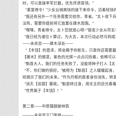
时，可以直接率军拦截，优先俘虏首领。”
“素裳得令！”少女云骑爽快的接下来命令，迈着轻快
“我还有另外一个任务需要交给你，青雀。”太卜收下
法阵，需要你提前将它放置在建木周围。”
“嘿嘿，青雀得令，太卜您就放心吧~”银发少女从符
“我已经为诸位卜算过，为大吉，本次行动必然马到成
——未央宫——建木深处——
“【丰饶】的恩泽，将会赐予你新生，只是你还需要最
【建木】的根茎，紫色的光辉一点点闪烁着，依稀可以
“魁首大人，我们的任务失败了，没能将种子打入【太
“不，你们做的很好。”被称为【魁首】之人缓缓起身
经揭示了我们的未来。”作为丹枢的医者身份消失，转
“消灭【巡猎】暴政。”魁首转过身，用无主的目光看
“世界属于【丰饶】！”
第二章——中原擂鼓破林筑
———未央宫正门废墟———