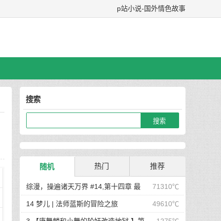
p站小说-国外情色故事
搜索
热门
推荐
随机
综漫，操遍诸天万界 #14,第十四章 最
71310℃
后在岛屿上的狂欢派对
14 梦儿 | 法师蓝斯的冒险之旅
49610℃