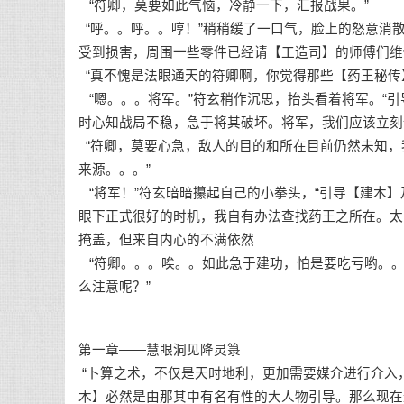
“符卿，莫要如此气恼，冷静一下，汇报战果。”
“呼。。呼。。哼！”稍稍缓了一口气，脸上的怒意消
受到损害，周围一些零件已经请【工造司】的师傅们维
“真不愧是法眼通天的符卿啊，你觉得那些【药王秘传
“嗯。。。将军。”符玄稍作沉思，抬头看着将军。“
时心知战局不稳，急于将其破坏。将军，我们应该立刻
“符卿，莫要心急，敌人的目的和所在目前仍然未知，
来源。。。”
“将军！”符玄暗暗攥起自己的小拳头，“引导【建木
眼下正式很好的时机，我自有办法查找药王之所在。太
掩盖，但来自内心的不满依然
“符卿。。。唉。。如此急于建功，怕是要吃亏哟。。
么注意呢？”
第一章——慧眼洞见降灵箓
“卜算之术，不仅是天时地利，更加需要媒介进行介入
木】必然是由那其中有名有性的大人物引导。那么现在