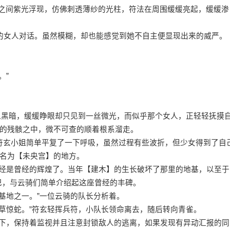
之间紫光浮现，仿佛刺透薄纱的光柱，符法在周围缓缓亮起，缓缓渗
的女人对话。虽然模糊，却也能感觉到她不自主便显现出来的威严。
。”
入黑暗，缓缓睁眼却只见到一丝微光，而似乎那个女人，正轻轻抚摸
的残骸之中，微不可查的顺着根系溜走。
符玄小姐简单平复了一下呼吸，虽然过程有些波折，但少女得到了自
名为【未央宫】的地方。
经是曾经的辉煌了。当年【建木】的生长破坏了那里的地基，以至于
巴，与云骑们简单介绍起这座曾经的丰碑。
基地之一。”一位云骑的队长分析着。
草惊蛇。”符玄轻挥兵符，小队长领命离去，随后转向青雀。
下，保持着监视并且注意封锁敌人的逃离，如果发现有异动汇报的同