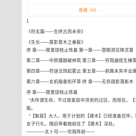
危城（H）
1
《符玄篇——生终古而未央》
《生长——箓影萱木之垂髫》
序 章——匣里琼枝止阵基 第一章——慧眼洞见降灵箓
第二章——中原擂鼓破林筑 第三章——穷观遍揽生椿
第四章——符谜法饰起雾云 第五章——前路未央丰业
第六章——玄机暗香衔环草 终 章——无奈疏影落新木
序 章——匣里琼枝止阵基
“夫所谓生命，不过是星辰中须臾的过往，而现在，【
能。
“【魁首】大人，用于计划的【建木】已经准备完毕，
女子行礼，随后带着她前往了【建木】深处。
————太卜司——穷观阵前——