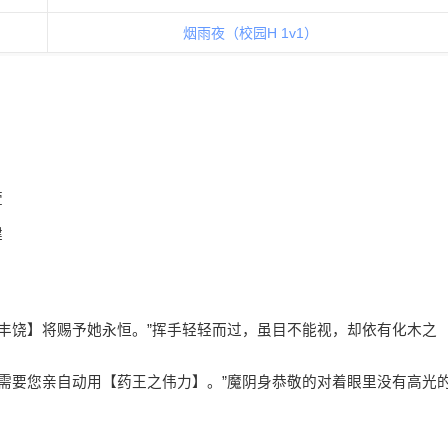
烟雨夜（校园H 1v1）
萱
建
丰饶】将赐予她永恒。”挥手轻轻而过，虽目不能视，却依有化木之
需要您亲自动用【药王之伟力】。”魔阴身恭敬的对着眼里没有高光