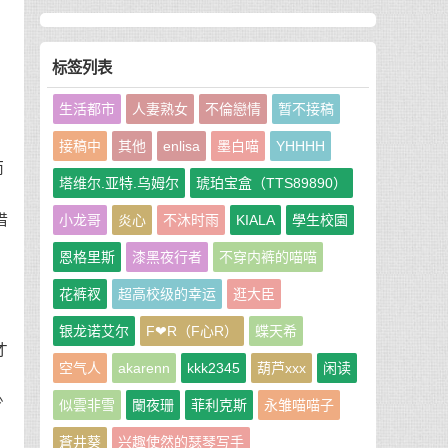
自
标签列表
生活都市
人妻熟女
不倫戀情
暂不接稿
接稿中
其他
enlisa
墨白喵
YHHHH
而
塔维尔.亚特.乌姆尔
琥珀宝盒（TTS89890）
借
小龙哥
炎心
不沐时雨
KIALA
學生校園
差
恩格里斯
漆黑夜行者
不穿内裤的喵喵
花裤衩
超高校级的幸运
逛大臣
银龙诺艾尔
F❤R（F心R）
蝶天希
才
空气人
akarenn
kkk2345
葫芦xxx
闲读
少
似雲非雪
闌夜珊
菲利克斯
永雏喵喵子
蒼井葵
兴趣使然的瑟琴写手