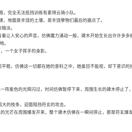
限，完全无法抵挡训练有素得云骑小队。
建，地面是丰饶的土壤，是丰饶孽物们最后的据点了。
点暗淡。
有着让人安心的声音，仿佛魔力涌动一般，建木开始生长出许许多多
地。
方，一个女子挥手的身影。
旧平稳，仿佛这一切都在她的意料之中，她虽目不能视，却下意识的
见一阵紫色的光辉闪过，时间仿佛暂停下来，周围生长的建木停止了
粗大的枝条，迎面阻挡符玄的攻击。
色的光芒在周围爆发开来，整个建木仿佛在一瞬间停止，那是符玄爆