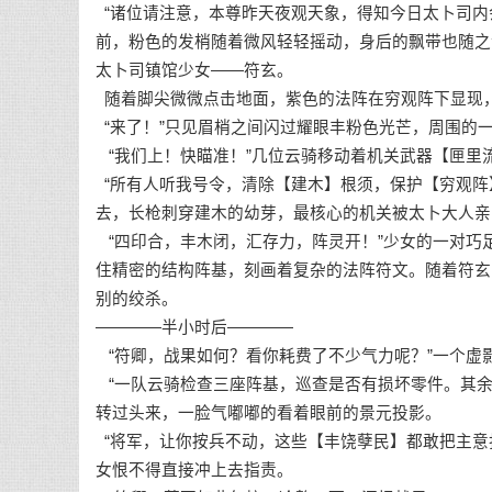
“诸位请注意，本尊昨天夜观天象，得知今日太卜司内
前，粉色的发梢随着微风轻轻摇动，身后的飘带也随之
太卜司镇馆少女——符玄。
随着脚尖微微点击地面，紫色的法阵在穷观阵下显现
“来了！”只见眉梢之间闪过耀眼丰粉色光芒，周围的
“我们上！快瞄准！”几位云骑移动着机关武器【匣里
“所有人听我号令，清除【建木】根须，保护【穷观阵
去，长枪刺穿建木的幼芽，最核心的机关被太卜大人亲
“四印合，丰木闭，汇存力，阵灵开！”少女的一对巧
住精密的结构阵基，刻画着复杂的法阵符文。随着符玄
别的绞杀。
————半小时后————
“符卿，战果如何？看你耗费了不少气力呢？”一个虚
“一队云骑检查三座阵基，巡查是否有损坏零件。其余
转过头来，一脸气嘟嘟的看着眼前的景元投影。
“将军，让你按兵不动，这些【丰饶孽民】都敢把主意
女恨不得直接冲上去指责。