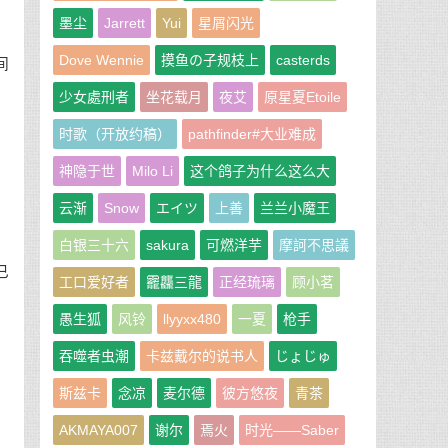
墨尘
Jarrett
Yui
星屑闪光
Dove Wennie
摸鱼の子规枝上
casterds
间
少女處刑者
坐花载月
夜艾
原星夏Etoile
时歌（开放约稿）
pathfinder#大业难成
神隐于世
Milo Li
这个鸽子为什么这么大
云渐
Snow
エイツ
上善
兰兰小魔王
白银三十六
sakura
可燃洋芋
摩訶不思議
已
工口爱好者
龗龘三龍
正经琉璃
顾小茗
愚生狐
风铃
llyyxx480
一夏
枪手
吞噬者虫潮
卡兹戴尔的说书人
じょじゅ
斯兹卡
念凉
麦尔德
彼方悠夜
青茶
AKMAYA007
谢尔
焉火
时光——Saber