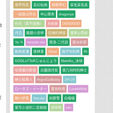
安怀烈先
玄幻仙俠
极致梦幻
呆毛呆毛呆
一般路过所长
中心常务
dragonye
时光（暂不接稿）
允依辰
DDDDDDD
宫
月见
酸甜小豆梓
后悔的神官
蓬莱山雪纸
Ye Yi
miracle-me
雨洛-二代目
碧水妖君
次
新闻老潘
夜林青
Oliver
我不叫封神
Rt
GODLeTTeRじゅんじょう
MetriKo_冰块
哈德曼的野望
白露团月哲
曾几何时的绅士
绅士稻草人
ArgusCailloisty
ZH-29
ロータス・イーター
夏岚听雨
LoveHANA
可
梅川伊芙
Naruko
刹那雪
白喵喵
爱写小说的二亚姐姐
武帝熊
nito