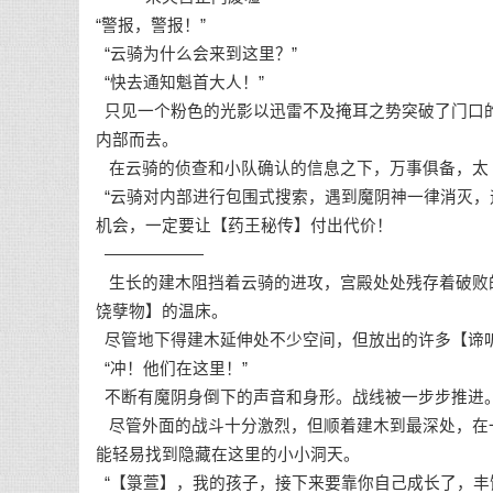
“警报，警报！”
“云骑为什么会来到这里？”
“快去通知魁首大人！”
只见一个粉色的光影以迅雷不及掩耳之势突破了门口
内部而去。
在云骑的侦查和小队确认的信息之下，万事俱备，太
“云骑对内部进行包围式搜索，遇到魔阴神一律消灭，
机会，一定要让【药王秘传】付出代价！
——————
生长的建木阻挡着云骑的进攻，宫殿处处残存着破败
饶孽物】的温床。
尽管地下得建木延伸处不少空间，但放出的许多【谛
“冲！他们在这里！”
不断有魔阴身倒下的声音和身形。战线被一步步推进
尽管外面的战斗十分激烈，但顺着建木到最深处，在
能轻易找到隐藏在这里的小小洞天。
“【箓萱】，我的孩子，接下来要靠你自己成长了，丰