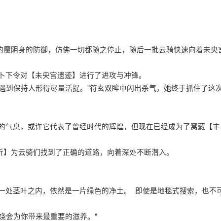
的魔阴身的防御，仿佛一切都随之停止，随后一批云骑快速向着未央
卜下令对【未央宫遗迹】进行了进攻与冲锋。
遇到保持人形得尽量活捉。”符玄双眸中闪出杀气，她终于抓住了这
的气息，或许它代表了曾经时代的辉煌，但现在已经成为了窝藏【丰
听】为云骑们找到了正确的道路，向着深处不断潜入。
。
一处茎叶之内，依然是一片绿色的净土。 即使是地毯式搜索，也不
饶会为你带来最重要的滋养。”