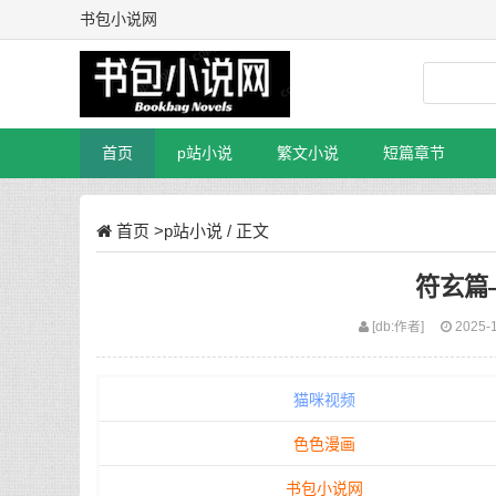
书包小说网
首页
p站小说
繁文小说
短篇章节
首页
>
p站小说
/ 正文
符玄篇
[db:作者]
2025-1
猫咪视频
色色漫画
书包小说网