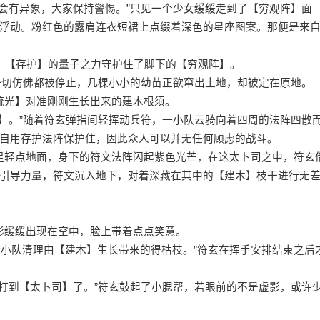
会有异象，大家保持警惕。”只见一个少女缓缓走到了【穷观阵】面
浮动。粉红色的露肩连衣短裙上点缀着深色的星座图案。那便是来
，【存护】的量子之力守护住了脚下的【穷观阵】。
一切仿佛都被停止，几棵小小的幼苗正欲窜出土地，却被定在原地。
流光】对准刚刚生长出来的建木根须。
】。”随着符玄弹指间轻挥动兵符，一小队云骑向着四周的法阵四散
自用存护法阵保护住，因此众人可以并无任何顾虑的战斗。
足轻点地面，身下的符文法阵闪起紫色光芒，在这太卜司之中，符玄
引导力量，符文沉入地下，对着深藏在其中的【建木】枝干进行无
影缓缓出现在空中，脸上带着点点笑意。
小队清理由【建木】生长带来的得枯枝。”符玄在挥手安排结束之后
打到【太卜司】了。”符玄鼓起了小腮帮，若眼前的不是虚影，或许