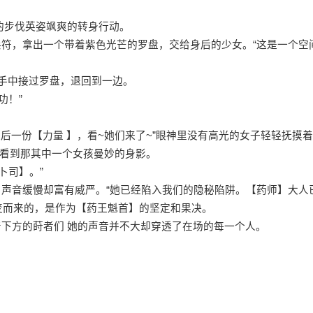
的步伐英姿飒爽的转身行动。
兵符，拿出一个带着紫色光芒的罗盘，交给身后的少女。“这是一个空
玄手中接过罗盘，退回到一边。
功！”
后一份【力量 】，看~她们来了~”眼神里没有高光的女子轻轻抚摸着
看到那其中一个女孩曼妙的身影。
卜司】。”
，声音缓慢却富有威严。“她已经陷入我们的隐秘陷阱。【药师】大人
变而来的，是作为【药王魁首】的坚定和果决。
着下方的莳者们 她的声音并不大却穿透了在场的每一个人。