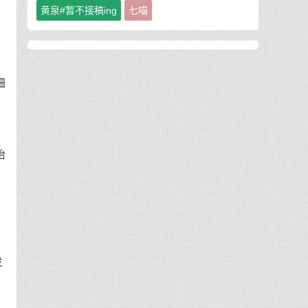
黄泉#暂不接稿ing
七喵
细
抬
，
发