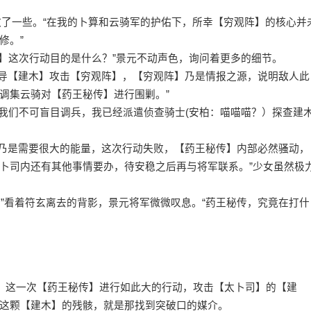
散了一些。“在我的卜算和云骑军的护佑下，所幸【穷观阵】的核心并
修。”
】这次行动目的是什么？”景元不动声色，询问着更多的细节。
引导【建木】攻击【穷观阵】，【穷观阵】乃是情报之源，说明敌人此
调集云骑对【药王秘传】进行围剿。”
我们不可盲目调兵，我已经派遣侦查骑士(安柏：喵喵喵？）探查建
】乃是需要很大的能量，这次行动失败，【药王秘传】内部必然骚动，
卜司内还有其他事情要办，待安稳之后再与将军联系。”少女虽然极
”看着符玄离去的背影，景元将军微微叹息。“药王秘传，究竟在打什
，这一次【药王秘传】进行如此大的行动，攻击【太卜司】的【建
这颗【建木】的残骸，就是那找到突破口的媒介。