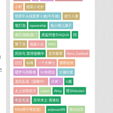
小轩
甜菜小毛驴
怪奇牛头纯爱萝卜娘(牛牛娘)
逆行人潮
电灯泡
npwarship
兔小铜儿潮子
唐尼瑞姆|唐门
虎鲨阿奎尔AQUA
四
篱下活
我是小白
HWJ
风铃鸟 暂停接稿中
玄华奏章
Nero.Zadkiell
自
旧日
似情
一个大绅士
御野由依
己
瞳梦与观察者
Dr埃德加
沙漏的爱
清风乱域（接稿中）
月淋丶
U酱
太上剑帝宏天
cplast
Ahsy
質Shitsuten
中文大法
月华术士·青锋社
RIN(鸽子限定版）
anjisuan99
极光剑灵