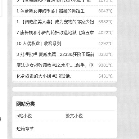
3 【唐舞麟和小舞的轮奸改造地狱 】第
1275℃
一章 惊世魔王现身 | 斗罗大陆同人
1 芭蕾舞女神的堕落 | 媚黑的舞蹈生
3043℃
1 【调教绝美人妻】成为宠物的邻家少妇
5932℃
| 成为宠物的邻家少妇
7 唐舞桐和小舞的轮奸改造地狱【第五章
4022℃
最终的沦陷】 | 斗罗大陆同人
10 人偶棋盘 | 收容系列
4292℃
3 批哩批哩 夏威夷篇 | 2233&狂阶玉藻前
8332℃
篇
魔法少女战败调教 #22,水牢.....触手，电
9381℃
击，冰块，高潮寸止.....我在干什么啊我
化身奴隶的大小姐 #2,第2话.
5431℃
网站分类
p站小说
繁文小说
的
短篇章节