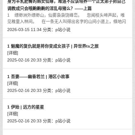
身为丰乳肥臀的熟女仙尊，难道不应该培养一个正太弟子把自己
调教成只会哦齁齁齁的淫乱母猪么？——上篇
1 缥缈洲外缥缈山，仙雾袅袅饶峰峦。 忽闻枝头啼声起，唯
见稚童入林间。 在一条无人叫得出名字的山间小道上，倏地闪
过了一个幼小的身影，犹如飞燕低空掠过，
[详细]
2026-03-15 11:34
分类：
p站小说
1 魅魔的复仇就是将你变成女孩子 | 异世界ts之旅
[详细]
2025-02-16 20:33
分类：
p站小说
1 吾妻——幽香若兰 | 港区小故事
[详细]
2025-02-16 20:33
分类：
p站小说
1 伊始 | 远方的星星
[详细]
2025-02-16 20:33
分类：
p站小说