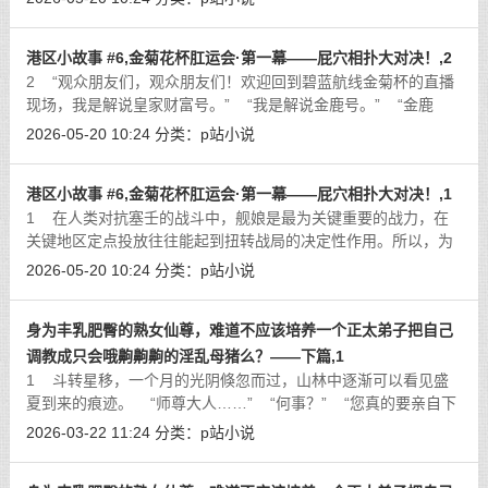
[详细]
港区小故事 #6,金菊花杯肛运会·第一幕——屁穴相扑大对决！,2
2 “观众朋友们，观众朋友们！欢迎回到碧蓝航线金菊杯的直播
现场，我是解说皇家财富号。” “我是解说金鹿号。” “金鹿
酱，这才开赛第一个项目，现场的氛围
[详细]
2026-05-20 10:24
分类：
p站小说
港区小故事 #6,金菊花杯肛运会·第一幕——屁穴相扑大对决！,1
1 在人类对抗塞壬的战斗中，舰娘是最为关键重要的战力，在
关键地区定点投放往往能起到扭转战局的决定性作用。所以，为
了更好的实现战区投送，也为了防止敌人发动偷袭，除了在各大
2026-05-20 10:24
分类：
p站小说
洲重要出海口设有
[详细]
身为丰乳肥臀的熟女仙尊，难道不应该培养一个正太弟子把自己
调教成只会哦齁齁齁的淫乱母猪么？——下篇,1
1 斗转星移，一个月的光阴倏忽而过，山林中逐渐可以看见盛
夏到来的痕迹。 “师尊大人……” “何事？” “您真的要亲自下
山吗？” &
[详细]
2026-03-22 11:24
分类：
p站小说