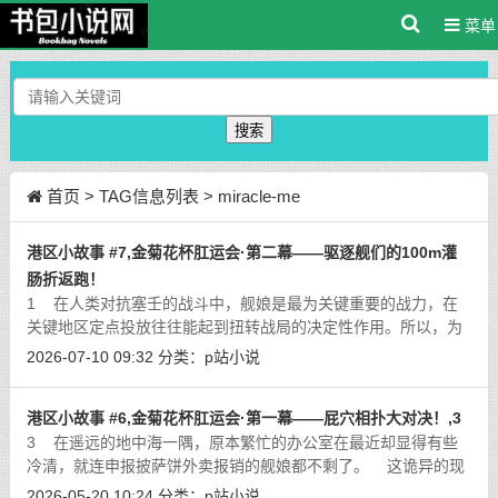
菜单
搜索
首页
> TAG信息列表 > miracle-me
港区小故事 #7,金菊花杯肛运会·第二幕——驱逐舰们的100m灌
肠折返跑！
1 在人类对抗塞壬的战斗中，舰娘是最为关键重要的战力，在
关键地区定点投放往往能起到扭转战局的决定性作用。所以，为
了更好的实现战区投送，也为了防止敌人发动偷袭，除了在各大
2026-07-10 09:32
分类：
p站小说
洲重要出海口设有
[详细]
港区小故事 #6,金菊花杯肛运会·第一幕——屁穴相扑大对决！,3
3 在遥远的地中海一隅，原本繁忙的办公室在最近却显得有些
冷清，就连申报披萨饼外卖报销的舰娘都不剩了。 这诡异的现
象虽然引起了维内托的注意，但最开始她也没有多想，直到……
2026-05-20 10:24
分类：
p站小说