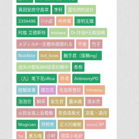
真田安房守昌幸
李轩
爱吃肉的龙仆
2334496
C小皮
咚咚噹
清明无蝶
时煌.艾德斯特
motaee
Dr.玲珑#无暇接稿
メディル#一生懸命頑張れる
芊煌
竹子
BobAlice
kof_boss
触手君（接稿ing）
迷失の御坂妹#接受约稿中
叁叁
（九）笔下花office
桥鸢
AntimonyPD
經驗故事
蝶恋花
化鼠斯奎拉
hhkdesu
泡泡空
桐菲
安生君
露米雅
清水杰
火控女孩上反稳像
奈良良柴犬
凉尾丶酒月
Mogician
阿熊熊
正义的催眠
cocoLSP
hu
墨玉魂
小轩
甜菜小毛驴