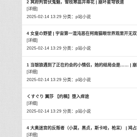
2 冥府判官伏鬼魅，雪枝寒蕊并蒂花 | 崩坏星穹铁道
[详细]
2025-02-14 13:29
分类：
p站小说
4 女皇の野望 | 宇宙第一混沌恶在柯南猫眼世界观里开无双
[详细]
2025-02-14 13:29
分类：
p站小说
1 当银狼遇到了正在约会的小情侣，她的结局会是…… | 
[详细]
2025-02-14 13:29
分类：
p站小说
くすぐり 翼莎 【约稿】堕入痒途
[详细]
2025-02-14 13:29
分类：
p站小说
4 大奥迷宫的反叛者（小莫，黑贞，斯卡哈，枪呆） | 鸠
[详细]