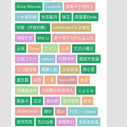
Dove Wennie
casterds
摸鱼の子规枝上
少女處刑者
坐花载月
夜艾
原星夏Etoile
时歌（开放约稿）
pathfinder#大业难成
神隐于世
Milo Li
这个鸽子为什么这么大
云渐
Snow
エイツ
上善
兰兰小魔王
白银三十六
sakura
可燃洋芋
摩訶不思議
工口爱好者
龗龘三龍
正经琉璃
顾小茗
愚生狐
风铃
一夏
llyyxx480
枪手
吞噬者虫潮
卡兹戴尔的说书人
じょじゅ
斯兹卡
念凉
麦尔德
彼方悠夜
青茶
AKMAYA007
谢尔
焉火
时光——Saber
安怀烈先
玄幻仙俠
极致梦幻
呆毛呆毛呆