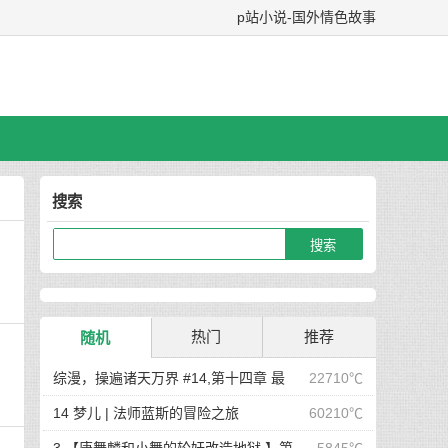
p站小说-国外情色故事
搜索
热门
推荐
随机
综漫，操遍诸天万界 #14,第十四章 最
22710℃
后在岛屿上的狂欢派对
14 梦儿 | 法师蓝斯的冒险之旅
60210℃