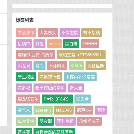
标签列表
生活都市
人妻熟女
不倫戀情
暂不接稿
接稿中
其他
enlisa
墨白喵
YHHHH
塔维尔.亚特.乌姆尔
琥珀宝盒（TTS89890）
小龙哥
炎心
不沐时雨
KIALA
恩格里斯
學生校園
漆黑夜行者
不穿内裤的喵喵
花裤衩
超高校级的幸运
逛大臣
银龙诺艾尔
F❤R（F心R）
蝶天希
空气人
akarenn
kkk2345
葫芦xxx
闲读
似雲非雪
闌夜珊
菲利克斯
永雏喵喵子
蒼井葵
兴趣使然的瑟琴写手