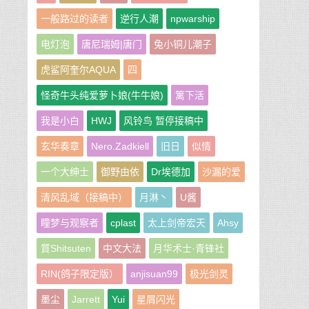
一般路过的读者
逆行人潮
npwarship
电灯泡
唐尼瑞姆|唐门
兔小铜儿潮子
虎鲨阿奎尔AQUA
四
怪奇牛头纯爱萝卜娘(牛牛娘)
篱下活
我是小白
HWJ
风铃鸟 暂停接稿中
玄华奏章
Nero.Zadkiell
旧日
似情
一个大绅士
御野由依
Dr埃德加
沙漏的爱
清风乱域（接稿中）
月淋丶
U酱
瞳梦与观察者
cplast
太上剑帝宏天
Ahsy
質Shitsuten
中文大法
月华术士·青锋社
RIN(鸽子限定版）
anjisuan99
极光剑灵
墨尘
Jarrett
Yui
星屑闪光