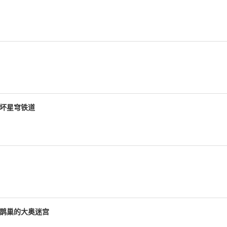
崩坏星穹铁道
占鹊巢的大奥迷宫