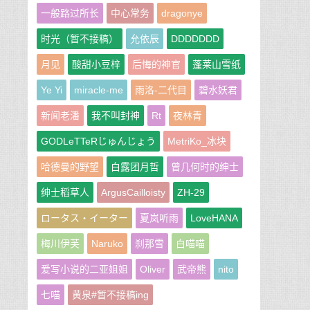
一般路过所长
中心常务
dragonye
时光（暂不接稿）
允依辰
DDDDDDD
月见
酸甜小豆梓
后悔的神官
蓬莱山雪纸
Ye Yi
miracle-me
雨洛-二代目
碧水妖君
新闻老潘
我不叫封神
Rt
夜林青
GODLeTTeRじゅんじょう
MetriKo_冰块
哈德曼的野望
白露团月哲
曾几何时的绅士
绅士稻草人
ArgusCailloisty
ZH-29
ロータス・イーター
夏岚听雨
LoveHANA
梅川伊芙
Naruko
刹那雪
白喵喵
爱写小说的二亚姐姐
Oliver
武帝熊
nito
七喵
黄泉#暂不接稿ing