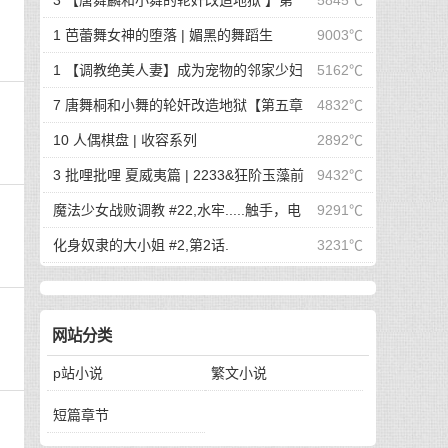
3 【唐舞麟和小舞的轮奸改造地狱 】第
5845℃
一章 惊世魔王现身 | 斗罗大陆同人
1 芭蕾舞女神的堕落 | 媚黑的舞蹈生
9003℃
1 【调教绝美人妻】成为宠物的邻家少妇
5162℃
| 成为宠物的邻家少妇
7 唐舞桐和小舞的轮奸改造地狱【第五章
4832℃
最终的沦陷】 | 斗罗大陆同人
10 人偶棋盘 | 收容系列
2892℃
3 批哩批哩 夏威夷篇 | 2233&狂阶玉藻前
9432℃
篇
魔法少女战败调教 #22,水牢.....触手，电
9291℃
击，冰块，高潮寸止.....我在干什么啊我
化身奴隶的大小姐 #2,第2话.
3231℃
网站分类
p站小说
繁文小说
短篇章节