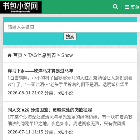
菜单
搜索
首页
> TAG信息列表 > Snow
洋马下乡——吃洋马才算是过马年
1白雪皑皑，小小的村子里寥寥无几的大红灯笼勉强让人意识到要
过年了。“一壶浊酒～”老头手里拎着的倒不是酒。透明塑料袋里
花花绿绿的装满了各种各样熟食，换以前这破村子那唯一的小卖
2026-08-01 21:02
分类：
p站小说
铺压根就不卖这玩意，也得亏是最
[详细]
同人文 #26,沙海囚笼：灵魂深处的肉欲征服
1在某个沙海深处被清风与星光笼罩的绿洲边缘，有一块铺着柔软
细沙的隐秘平坦之地。夜色如水，周遭阒寂无声，只有微风拂
过，带来一丝凉意。荧，金发如瀑，在月光下泛着牛奶般的光
2026-07-11 11:15
分类：
p站小说
泽，此刻她不再是那个驾驭元素之力的异
[详细]