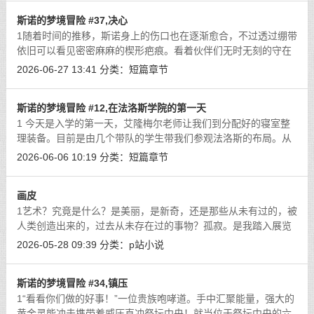
斯诺的梦境冒险 #37,决心
1随着时间的推移，斯诺身上的伤口也在逐渐愈合，不过透过绷带
依旧可以看见密密麻麻的楔形疤痕。看着伙伴们无时无刻的守在
自己身旁，斯诺内心也翻涌起一阵暖流。“已经过去一段时间了，
2026-06-27 13:41
分类：
短篇章节
为什么灵能还是无法成形？身体.
[详细]
斯诺的梦境冒险 #12,在法洛斯学院的第一天
1 今天是入学的第一天，艾隆梅尔老师让我们到分配好的寝室整
理装备。目前是由几个带队的学生带我们参观法洛斯的布局。从
学院正门进入校园就是黄金广场。一些学校组织的活动会在这里
2026-06-06 10:19
分类：
短篇章节
举行。目测大概可以容纳的下数千人
[详细]
画皮
1艺术？究竟是什么？是美丽，是新奇，还是那些从未有过的，被
人类创造出来的，过去从未存在过的事物？孤寂。是我踏入展览
馆后心中浮现的评价。持续数天的展出已是最后一日。那些有头
2026-05-28 09:39
分类：
p站小说
有脸的大人物们早就在镜头前出尽了
[详细]
斯诺的梦境冒险 #34,镇压
1“看看你们做的好事！”一位贵族咆哮道。手中汇聚能量，强大的
黄金灵能冲击携带着威压直冲祭坛中央！就当位于祭坛中央的六