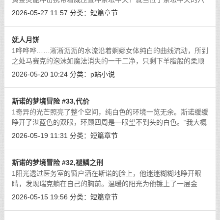
人即将被攻击吞噬时，洛姆殿下化为一道金色闪光拦在了六小只
2026-05-27 11:57
分类：
短篇章节
身前。随着大手一挥，立场立刻张
[详细]
妩人月饼
1哗哗哗……淅淅沥沥的水流沿着婀娜女体纯白的曲线流动，所到
之处马赛克的泡沫如魔法消失的一干二净，只剩下羊脂般的柔顺
肌肤。尤其是当花洒经过小肚子，泡沫下原本应是黑漆漆丛林的
2026-05-20 10:24
分类：
p站小说
森林此刻荡然无存，两片饱满的蚌肉
[详细]
斯诺的梦境冒险 #33,代价
1奇异的光芒照亮了整个空间，纯白色的环境一览无余。斯诺缓缓
睁开了湛蓝色的双眼，环顾四周是一眼望不到头的白色。“我大概
是死了吧。这里好寂寞，好荒凉......”当斯诺眨眼的瞬间一声笑声
2026-05-19 11:31
分类：
短篇章节
打破了这片寂静。斯诺再次看
[详细]
斯诺的梦境冒险 #32,褪鳞之刑
1阳光透过医务室的窗户洒在斯诺的脸上，他迷迷糊糊地睁开眼
睛，发现瑞克躺在自己的胸前。温暖的阳光为他镀上了一层金
边。斯诺不知不觉的伸手抚摸着瑞克的脑袋，内心涌起一丝安
2026-05-15 19:56
分类：
短篇章节
心。“希望我不是在做梦。”感受到了意外
[详细]