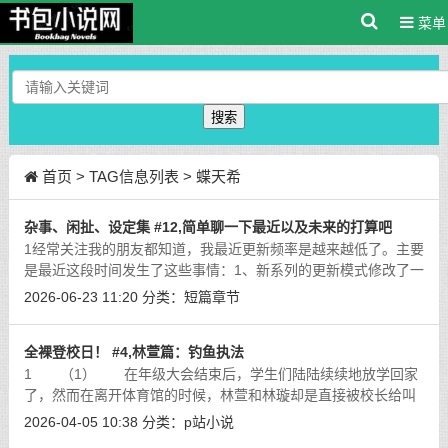
菜单
搜索
首页
> TAG信息列表 > 蝶天希
杂事、闲扯、设定集 #12,简单聊一下最近以及未来的打算吧
1经常关注我的朋友都知道，我最近更新频率是越来越低了。主要
是最近这段时间发生了这些事情：1、新系列的更新模式修改了一
下。最近在sf上开了新书《迷城幻梦》，妹吻世界观下、第四世
2026-06-23 11:20
分类：
短篇章节
代的故事链接在这里：https://bo
[详细]
全裸登校日！ #4,林萱篇：钓鱼执法
1 （1） 在年级大会结束后，学生们陆陆续续地放学回家
了，然而在离开体育馆的时候，林萱和林璇却是直接被校长给叫
到了办公室内，显然，在刚刚的惩罚结束后，校长依然还是有不
2026-04-05 10:38
分类：
p站小说
少话想要对姐妹俩诉说。 在过去
[详细]