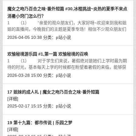
魔女之吻乃百合之味·番外短篇 #30,冰棍挑战~炎热的夏季不来点
消暑小窍门怎么行？
1 （1） “亲爱的观众朋友们，大家好呀~欢迎来到我和姐
姐的直播间，今晚我们的主题是夏季专场！相信不少观众朋友们
都已经放暑假了吧？大家最近有什么想要分享的可以在直播间留
2026-04-05 10:38
分类：
p站小说
言哦~”诺霖身穿一件可爱的居家露
[详细]
欢愉秘境游乐园 #1,第一篇 欢愉秘境的召唤
1 （1） 对于学生们来说，暑假绝对是她们上学时最为期
待的时光，基本每天上学的时候都在盼望着暑假的来临，能够获
得两个月的自由时光，对于林萱姐妹来说自然也不例外，在学校
2026-03-28 15:00
分类：
p站小说
的时候，两人基本每天都在等待着假
[详细]
17 姐妹的成人礼 | 魔女之吻乃百合之味·番外短篇
[详细]
2025-02-17 15:15
分类：
p站小说
19 第十九篇：都市传说 | 乐园之梦
[详细]